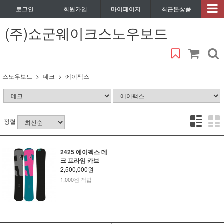
로그인
회원가입
마이페이지
최근본상품
(주)쇼군웨이크스노우보드
스노우보드
데크
에이팩스
정렬
2425 에이펙스 데
크 프라임 카브
2,500,000원
1,000원 적립