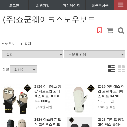
로그인
회원가입
마이페이지
최근본상품
(주)쇼군웨이크스노우보드
스노우보드
장갑
정렬
2526 이비에스 장
2526 이비에스 장
갑 케모노짱 고어
갑 오르가 고어텍
텍스 미트 BEIGE
스 미트 SAND
155,000원
169,000원
1,000원 적립
1,000원 적립
2425 아스람 피오
2526 디미토 장갑
디 고어텍스 미트
고어텍스 클래식