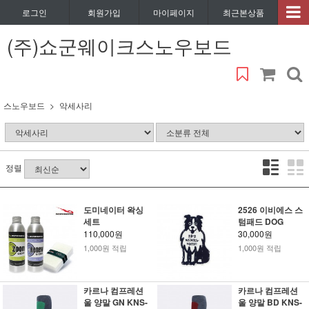
로그인
회원가입
마이페이지
최근본상품
(주)쇼군웨이크스노우보드
스노우보드
악세사리
정렬
도미네이터 왁싱
2526 이비에스 스
세트
텀패드 DOG
110,000원
30,000원
1,000원 적립
1,000원 적립
카르나 컴프레션
카르나 컴프레션
울 양말 GN KNS-
울 양말 BD KNS-