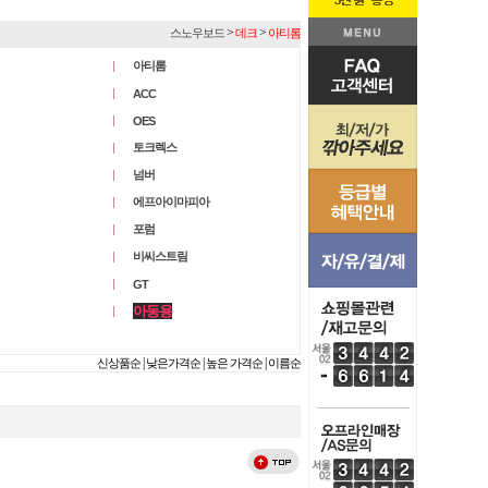
>
>
스노우보드
데크
아티롬
아티롬
ACC
OES
토크렉스
넘버
에프아이마피아
포럼
비씨스트림
GT
아동용
|
|
|
신상품순
낮은가격순
높은 가격순
이름순