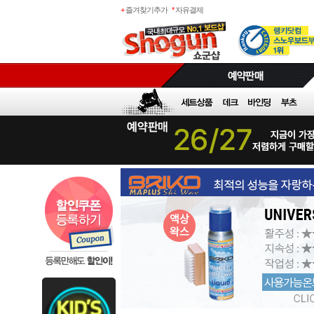
+
즐겨찾기추가
*
자유결제