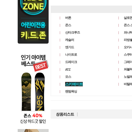
버튼
살로
존스
존스 
산타크루즈
파나틱
캐슬러
라방
엔가드
오카
나이트로
스쿠
드레이크
그레
퍼블
ATZ
모스
노빌
스키에이트
바탈
팬텀왁싱