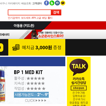
바구니
|
마이페이지
|
배송조회
|
고객센터
인기검색어:
보드세트
APX 고글
패딩
톨티