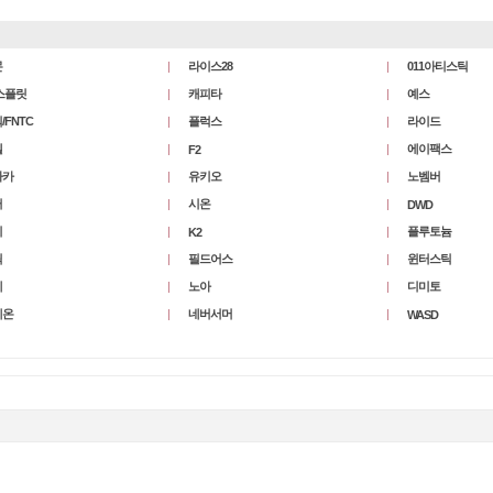
몬
라이스28
011아티스틱
스플릿
캐피타
예스
/FNTC
플럭스
라이드
쉘
에이팩스
F2
사카
유키오
노벰버
터
시온
DWD
이
플루토늄
K2
릭
필드어스
윈터스틱
레
노아
디미토
레온
네버서머
WASD