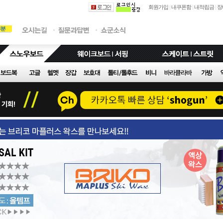
회원가입
|
내쿠폰함
|
내적립금
|
장