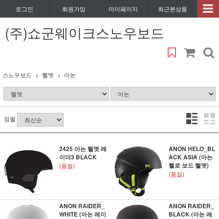
로그인
회원가입
마이페이지
최근본상품
(주)쇼군웨이크스노우보드
스노우보드
헬멧
아논
정렬
2425 아논 헬멧 레
ANON HELO_BL
이더3 BLACK
ACK ASIA (아논
헬로 보드 헬멧)
(품절)
(품절)
ANON RAIDER_
ANON RAIDER_
WHITE (아논 레이
BLACK (아논 레