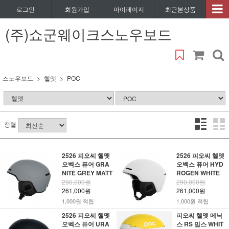
로그인
회원가입
마이페이지
최근본상품
(주)쇼군웨이크스노우보드
스노우보드
헬멧
POC
정렬
2526 피오씨 헬멧
2526 피오씨 헬멧
오벡스 퓨어 GRA
오벡스 퓨어 HYD
NITE GREY MATT
ROGEN WHITE
290,000원
290,000원
261,000원
261,000원
1,000원 적립
1,000원 적립
2526 피오씨 헬멧
피오씨 헬멧 메닉
오벡스 퓨어 URA
스 RS 밉스 WHIT