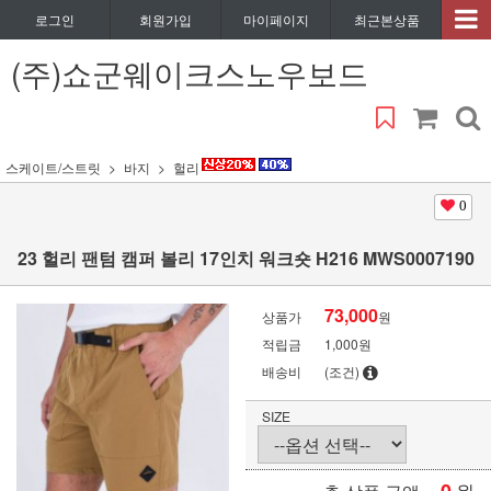
로그인
회원가입
마이페이지
최근본상품
(주)쇼군웨이크스노우보드
스케이트/스트릿
바지
헐리
0
23 헐리 팬텀 캠퍼 볼리 17인치 워크숏 H216 MWS0007190
73,000
상품가
원
적립금
1,000원
배송비
(조건)
SIZE
원