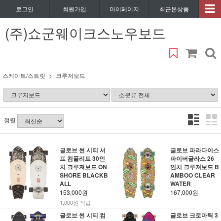
로그인
회원가입
마이페이지
최근본상품
(주)쇼군웨이크스노우보드
스케이트/스트릿
크루저보드
정렬
글로브 썬 시티 서
글로브 파라다이스
프 컴플리트 30인
파이버글라스 26
치 크루져보드 ON
인치 크루져보드 B
SHORE BLACKB
AMBOO CLEAR
ALL
WATER
153,000원
167,000원
1,000원 적립
글로브 썬 시티 컴
글로브 크로마틱 3