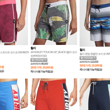
헐리
헐리
18 HURLEY TOUCAN 18"_BLACK (헐리 보드
트리트 보드숏 639 89079
헐리 팬텀 펜들턴 보드숏 05A M
숏/AH0314-010)
소비자가:
112,000
소비자가:
95,000
판매가격:
20,000원
00원
판매가격:
20,000원
즉시사용가능적립금:
금:
즉시사용가능적립금: