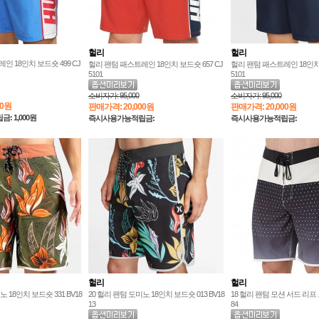
헐리
헐리
인 18인치 보드숏 499 CJ
헐리 팬텀 패스트레인 18인치 보드숏 657 CJ
헐리 팬텀 패스트레인 18인치 
5101
5101
소비자가:
95,000
소비자가:
95,000
00원
판매가격:
20,000원
판매가격:
20,000원
 1,000원
즉시사용가능적립금:
즉시사용가능적립금:
헐리
헐리
노 18인치 보드숏 331 BV18
20 헐리 팬텀 도미노 18인치 보드숏 013 BV18
18 헐리 팬텀 모션 서드 리프 보
13
84