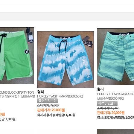
헐리
헐리
M 60 BLOCK PARTY TON
HURLEY FLOW BOARDSHO
RTS_NGRN(헐리 보드숏/MB
HURELY TWIST_4MF(MBS0005040)
보드숏/MBS0004780)
소비자가:
79,000
소비자가:
79,000
판매가격:
20,000원
판매가격:
20,000원
00원
즉시사용가능적립금: 1,000원
즉시사용가능적립금: 1,000
 1,000원