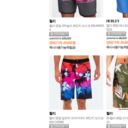
헐리
HURLEY
헐리 팬텀 패스트레
헐리 팬텀 JW 놀라 18인치 보드숏 639 AR975
5101
4
소비자가:
95,000
소비자가:
105,000
판매가격:
20,0
판매가격:
20,000원
즉시사용가능적립금:
즉시사용가능적립금:
헐리
헐리
헐리 팬텀 알로하 프라이데이 18인치 보드숏
20 헐리 팬텀 도미
010 CV0348
13