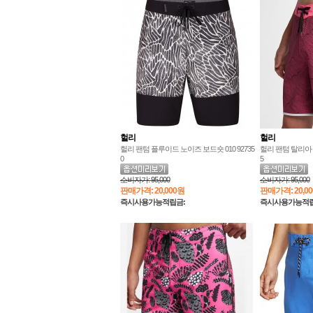
헐리
헐리
헐리 팬텀 플루이드 노이즈 보드숏 010 92735
헐리 팬텀 탈리아 스
0
5
소비자가:
95,000
소비자가:
95,000
판매가격:
20,000원
판매가격:
20,0
즉시사용가능적립금:
즉시사용가능적립