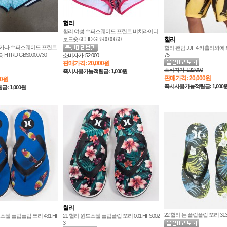
헐리
헐리 여성 슈퍼스웨이드 프린트 비치라이더
보드숏 6CHD GBS0000660
헐리
리카나 슈퍼스웨이드 프린트
헐리 팬텀 JJF 4 카훌리와에 보
TRD GBS0000730
75
소비자가:
52,000
판매가격:
20,000원
소비자가:
122,000
즉시사용가능적립금: 1,000원
판매가격:
20,000원
00원
즉시사용가능적립금: 1,000
 1,000원
헐리
22 헐리 돈 플립플랍 쪼리 313 
스웰 플립플랍 쪼리 431 HF
21 헐리 윈드스웰 플립플랍 쪼리 001 HFS002
3