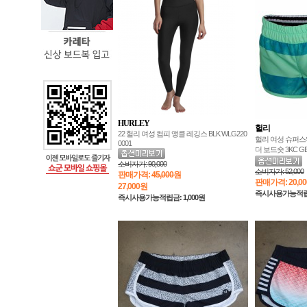
HURLEY
헐리
22 헐리 여성 컴피 앵클 레깅스 BLK WLG220
헐리 여성 슈퍼
0001
더 보드숏 3KC GB
소비자가:
90,000
소비자가:
52,000
판매가격:
45,000원
판매가격:
20,0
27,000
원
즉시사용가능적립금:
즉시사용가능적립금: 1,000원