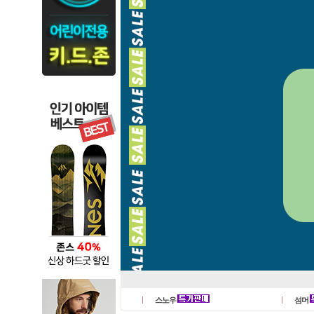
스노우
섬머