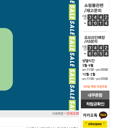
>
전체조회
아웃렛존