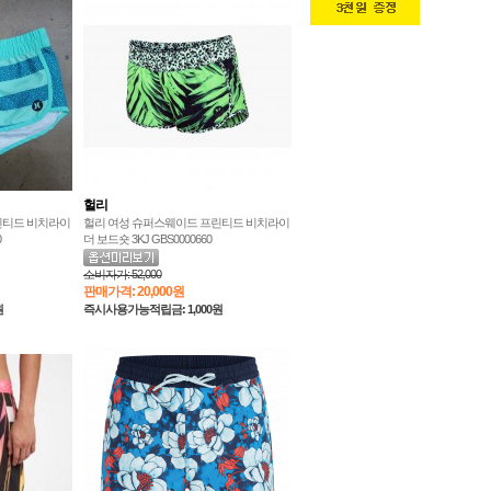
헐리
린티드 비치라이
헐리 여성 슈퍼스웨이드 프린티드 비치라이
0
더 보드숏 3KJ GBS0000660
소비자가:
52,000
판매가격:
20,000원
원
즉시사용가능적립금: 1,000원