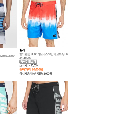
헐리
헐리 팬텀 FL AC 파보네스 18인치 보드숏 H6
BS0008230
37 DB8790
소비자가:
95,000
판매가격:
20,000원
즉시사용가능적립금: 1,000원