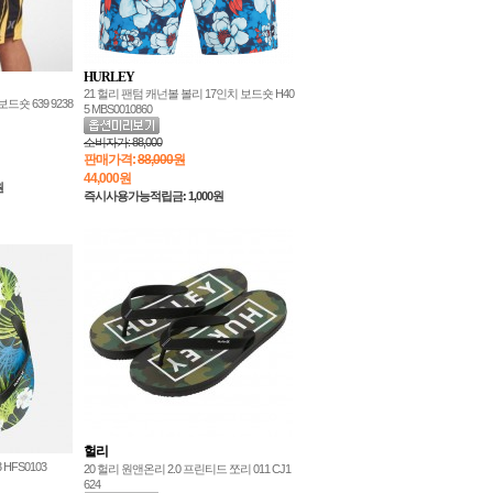
HURLEY
21 헐리 팬텀 캐넌볼 볼리 17인치 보드숏 H40
드숏 639 9238
5 MBS0010860
소비자가:
88,000
판매가격:
88,000원
44,000
원
원
즉시사용가능적립금: 1,000원
헐리
HFS0103
20 헐리 원앤온리 2.0 프린티드 쪼리 011 CJ1
624