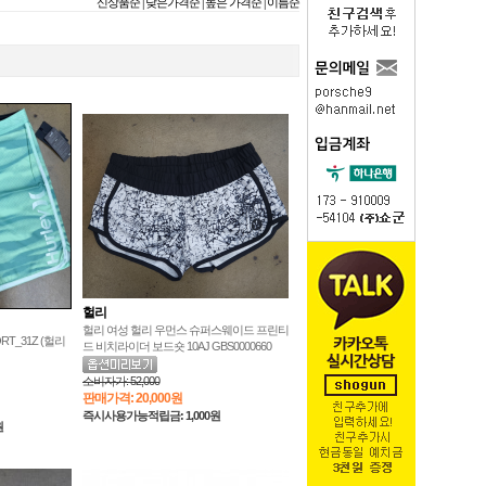
|
|
|
신상품순
낮은가격순
높은 가격순
이름순
헐리
헐리 여성 헐리 우먼스 슈퍼스웨이드 프린티
RT_31Z (헐리
드 비치라이더 보드숏 10AJ GBS0000660
소비자가:
52,000
판매가격:
20,000원
즉시사용가능적립금: 1,000원
원