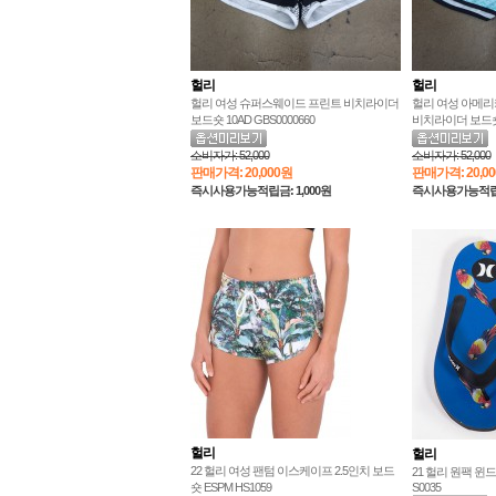
헐리
헐리
헐리 여성 슈퍼스웨이드 프린트 비치라이더
헐리 여성 아메
보드숏 10AD GBS0000660
비치라이더 보드숏 H
소비자가:
52,000
소비자가:
52,000
판매가격:
20,000원
판매가격:
20,0
즉시사용가능적립금: 1,000원
즉시사용가능적립금:
헐리
헐리
22 헐리 여성 팬텀 이스케이프 2.5인치 보드
21 헐리 원팩 윈드
숏 ESPM HS1059
S0035