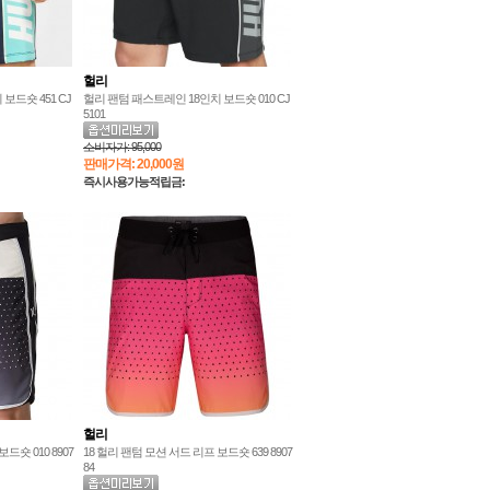
헐리
보드숏 451 CJ
헐리 팬텀 패스트레인 18인치 보드숏 010 CJ
5101
소비자가:
95,000
판매가격:
20,000원
즉시사용가능적립금:
헐리
드숏 010 8907
18 헐리 팬텀 모션 서드 리프 보드숏 639 8907
84