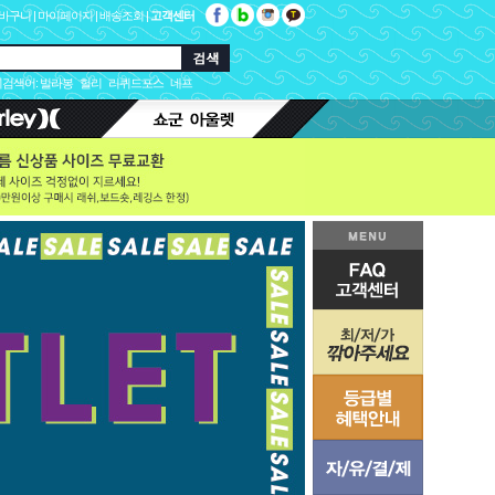
바구니
|
마이페이지
|
배송조회
|
고객센터
검색어:
빌라봉
헐리
리퀴드포스
네프