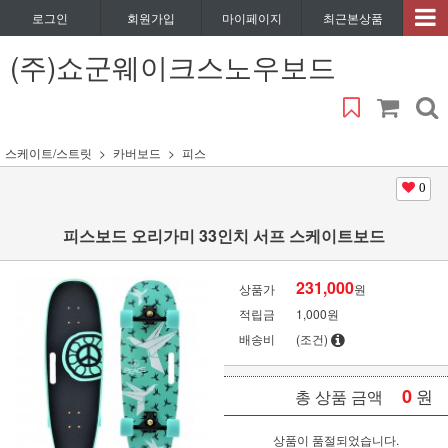
로그인
회원가입
마이페이지
최근본상품
(주)쇼군웨이크스노우보드
스케이트/스트릿
카버보드
피스
0
피스보드 오리가미 33인치 서프 스케이트보드
231,000
상품가
원
적립금
1,000원
배송비
(조건)
0
원
총 상품 금액
상품이 품절되었습니다.