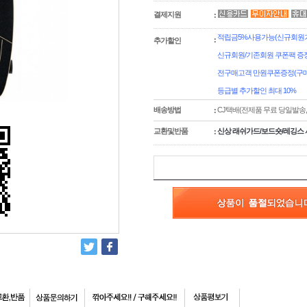
결제지원
:
적립금5%사용가능(신규회원가입
:
추가할인
신규회원/기존회원 쿠폰팩 증정
전구매고객 만원쿠폰증정(구매
등급별 추가할인 최대 10%
배송방법
CJ택배(전제품 무료 당일발송
:
교환및반품
신상 래쉬가드/보드숏/레깅스 
: