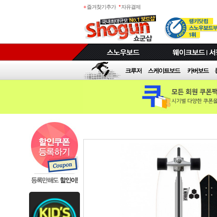
+
즐겨찾기추가
*
자유결제