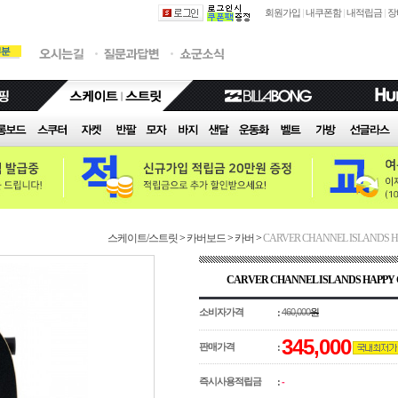
회원가입
|
내쿠폰함
|
내적립금
|
장
스케이트/스트릿
>
카버보드
>
카버
>
CARVER CHANNEL ISLAND
CARVER CHANNEL ISLANDS HAP
소비자가격
460,000
원
:
345,000
판매가격
:
즉시사용적립금
:
-