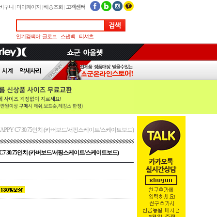
바구니
|
마이페이지
|
배송조회
|
고객센터
인기검색어:
글로브
스냅백
티셔츠
S HAPPY C7 30.75인치 (카버보드/서핑스케이트/스케이트보드)
PY C7 30.75인치 (카버보드/서핑스케이트/스케이트보드)