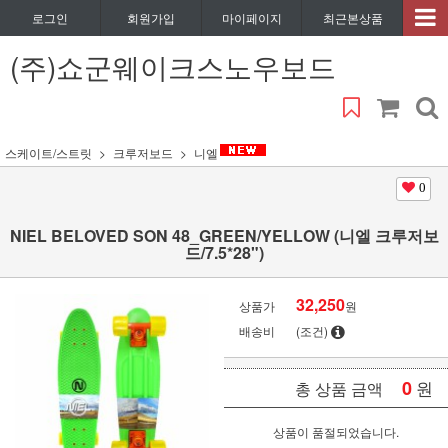
로그인
회원가입
마이페이지
최근본상품
(주)쇼군웨이크스노우보드
스케이트/스트릿
크루저보드
니엘
0
NIEL BELOVED SON 48_GREEN/YELLOW (니엘 크루저보
드/7.5*28")
32,250
상품가
원
배송비
(조건)
0
원
총 상품 금액
상품이 품절되었습니다.