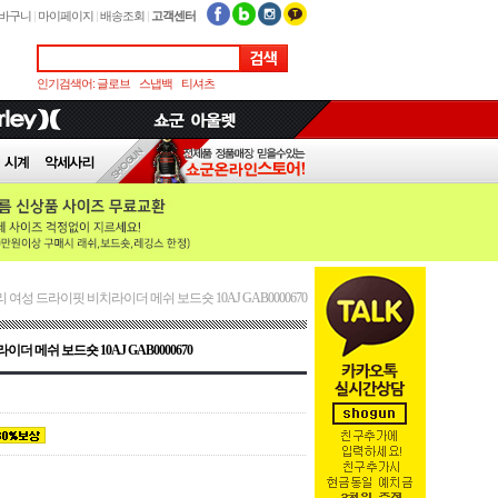
바구니
|
마이페이지
|
배송조회
|
고객센터
인기검색어:
글로브
스냅백
티셔츠
 여성 드라이핏 비치라이더 메쉬 보드숏 10AJ GAB0000670
 메쉬 보드숏 10AJ GAB0000670