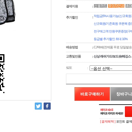
결제지원
:
적립금5%사용가능(신규회원가
:
추가할인
신규회원/기존회원 쿠폰팩 증
전구매고객 만원쿠폰증정(구매
등급별 추가할인 최대 10%
배송방법
CJ택배(전제품 무료 당일발송
:
교환및반품
신상 래쉬가드/보드숏/레깅스 
:
SIZE
:
[ 결제혜택 ]
포인트 결제시