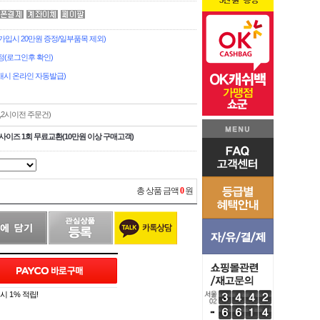
입시 20만원 증정/일부품목 제외)
정(로그인후 확인)
시 온라인 자동발급)
,2시이전 주문건)
사이즈 1회 무료교환(10만원 이상 구매고객)
총 상품 금액
0
원
 1% 적립!