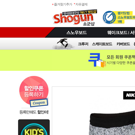
+
즐겨찾기추가
*
자유결제