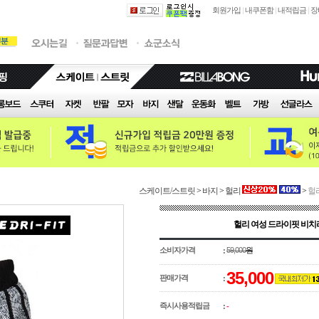
회원가입
|
내쿠폰함
|
내적립금
|
장
스케이트/스트릿
>
바지
>
헐리
>
헐리
헐리 여성 드라이핏 비치라이더
소비자가격
59,000
원
:
35,000
판매가격
:
즉시사용적립금
:
-