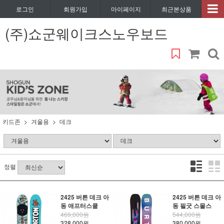
로그인
회원가입
마이페이지
최근본상품
(주)쇼군웨이크스노우보드
키드존
겨울용
데크
정렬
2425 버튼 데크 아
2425 버튼 데크 아
동 애프터스쿨
동 필굿 스몰스
469,000원
544,000원
328,000원
380,000원