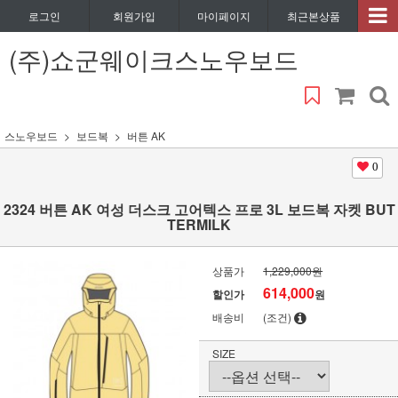
로그인
회원가입
마이페이지
최근본상품
(주)쇼군웨이크스노우보드
스노우보드
보드복
버튼 AK
0
2324 버튼 AK 여성 더스크 고어텍스 프로 3L 보드복 자켓 BUT
TERMILK
상품가
1,229,000원
614,000
할인가
원
배송비
(조건)
SIZE