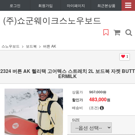
로그인
회원가입
마이페이지
최근본상품
(주)쇼군웨이크스노우보드
스노우보드
보드복
버튼 AK
1
2324 버튼 AK 헬리택 고어텍스 스트레치 2L 보드복 자켓 BUTT
ERMILK
상품가
967,000원
483,000
할인가
원
배송비
(조건)
SIZE