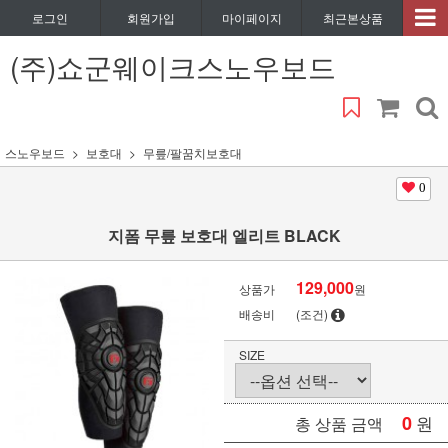
로그인
회원가입
마이페이지
최근본상품
(주)쇼군웨이크스노우보드
스노우보드
보호대
무릎/팔꿈치보호대
0
지폼 무릎 보호대 엘리트 BLACK
129,000
상품가
원
배송비
(조건)
SIZE
0
원
총 상품 금액