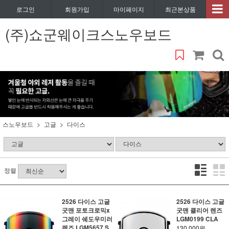
로그인
회원가입
마이페이지
최근본상품
(주)쇼군웨이크스노우보드
스노우보드
고글
다이스
정렬
2526 다이스 고글
2526 다이스 고글
굿맨 포토크로믹x
굿맨 클리어 렌즈
그레이 쉐도우미러
LGM0199 CLA
렌즈 LGM5657 S
130,000원