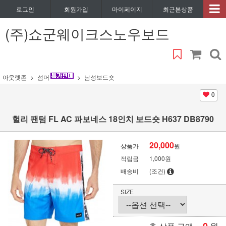
로그인
회원가입
마이페이지
최근본상품
(주)쇼군웨이크스노우보드
아웃렛존
섬머
남성보드숏
0
헐리 팬텀 FL AC 파보네스 18인치 보드숏 H637 DB8790
20,000
상품가
원
적립금
1,000원
배송비
(조건)
SIZE
원