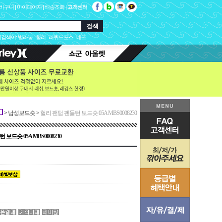
바구니
|
마이페이지
|
배송조회
|
고객센터
검색어:
빌라봉
헐리
리퀴드포스
네프
>
남성보드숏
>
헐리 팬텀 펜들턴 보드숏 05A MBS0008230
보드숏 05A MBS0008230