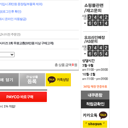
입시 20만원 증정/일부품목 제외)
정(로그인후 확인)
시 온라인 자동발급)
,2시이전 주문건)
사이즈 1회 무료교환(10만원 이상 구매고객)
총 상품 금액
0
원
 1% 적립!