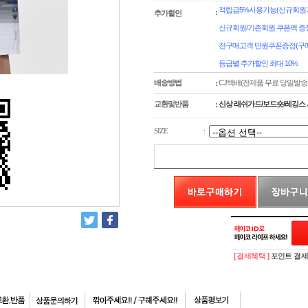
적립금5%사용가능(신규회원가
:
추가할인
신규회원/기존회원 쿠폰팩 증
전구매고객 만원쿠폰증정(구매
등급별 추가할인 최대 10%
배송방법
CJ택배(전제품 무료 당일발송
:
교환및반품
신상 래쉬가드/보드숏/레깅스 
:
SIZE
:
[ 결제혜택 ]
포인트 결제시