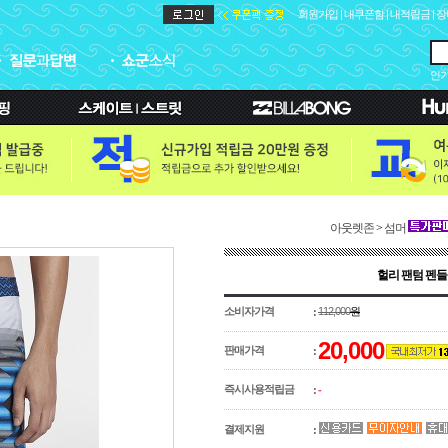
회원가입
|
내쿠폰함
|
내적립금
|
장
인기
아웃렛존
>
섬머
헐리 팬텀 펜들턴 
소비자가격
112,000
원
:
20,000
판매가격
:
즉시사용적립금
:
-
결제지원
: