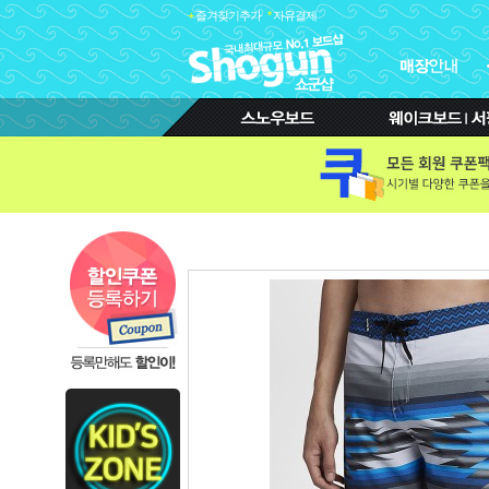
+
즐겨찾기추가
*
자유결제