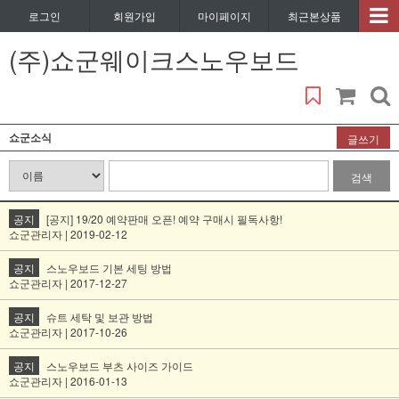
로그인
회원가입
마이페이지
최근본상품
(주)쇼군웨이크스노우보드
쇼군소식
글쓰기
검색
공지
[공지] 19/20 예약판매 오픈! 예약 구매시 필독사항!
쇼군관리자 | 2019-02-12
공지
스노우보드 기본 세팅 방법
쇼군관리자 | 2017-12-27
공지
슈트 세탁 및 보관 방법
쇼군관리자 | 2017-10-26
공지
스노우보드 부츠 사이즈 가이드
쇼군관리자 | 2016-01-13