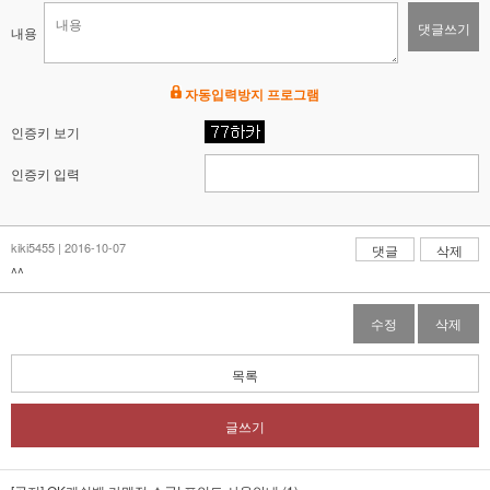
댓글쓰기
내용
자동입력방지 프로그램
인증키 보기
인증키 입력
kiki5455 | 2016-10-07
댓글
삭제
^^
수정
삭제
목록
글쓰기