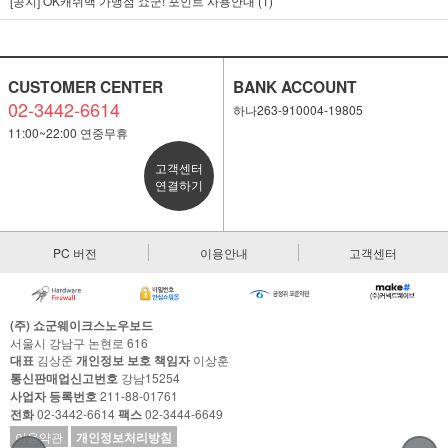
[공지] OK캐쉬백 가맹점 쇼군! 포인트 사용안내 (1)
CUSTOMER CENTER
BANK ACCOUNT
02-3442-6614
하나263-910004-19805
11:00~22:00 연중무휴
고객센터
연결하기
PC 버전
이용안내
고객센터
(주) 쇼군웨이크스노우보드
서울시 강남구 논현로 616
대표
김상준
개인정보 보호 책임자
이상훈
통신판매업신고번호
강남15254
사업자 등록번호
211-88-01761
전화
02-3442-6614
팩스
02-3444-6649
이용약관
개인정보처리방침