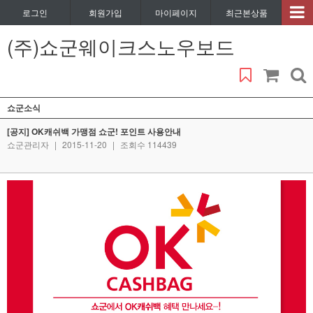
로그인
회원가입
마이페이지
최근본상품
(주)쇼군웨이크스노우보드
쇼군소식
[공지] OK캐쉬백 가맹점 쇼군! 포인트 사용안내
쇼군관리자
|
2015-11-20
|
조회수 114439