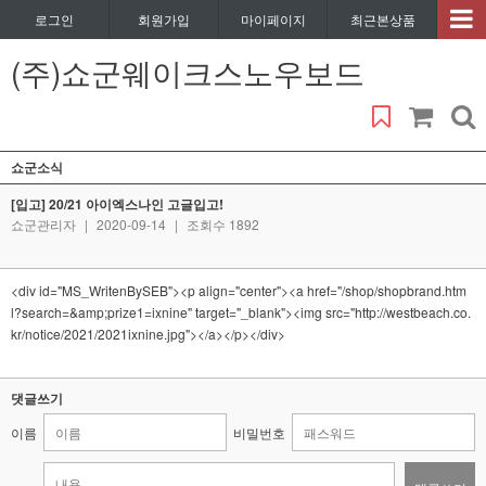
로그인
회원가입
마이페이지
최근본상품
(주)쇼군웨이크스노우보드
쇼군소식
[입고] 20/21 아이엑스나인 고글입고!
쇼군관리자
|
2020-09-14
|
조회수 1892
<div id="MS_WritenBySEB"><p align="center"><a href="/shop/shopbrand.htm
l?search=&amp;prize1=ixnine" target="_blank"><img src="http://westbeach.co.
kr/notice/2021/2021ixnine.jpg"></a></p></div>
댓글쓰기
이름
비밀번호