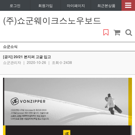
로그인
회원가입
마이페이지
최근본상품
(주)쇼군웨이크스노우보드
쇼군소식
[공지] 20/21 본지퍼 고글 입고
쇼군관리자
|
2020-10-26
|
조회수 2438