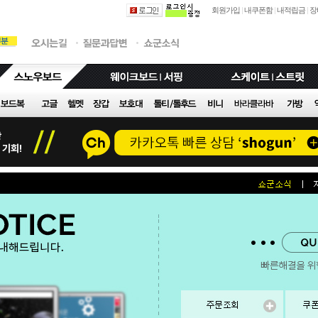
회원가입
|
내쿠폰함
|
내적립금
|
장