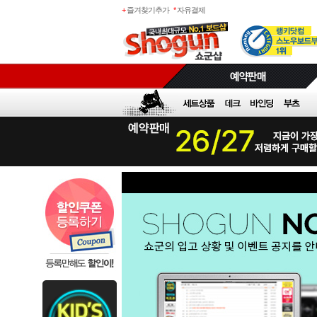
+
즐겨찾기추가
*
자유결제