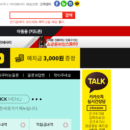
바구니
|
마이페이지
|
배송조회
|
고객센터
인기검색어:
보드세트
APX 고글
패딩
톨티