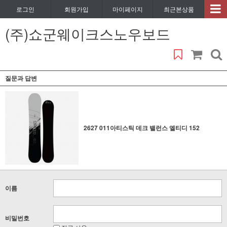
로그인
회원가입
마이페이지
최근본상품
(주)쇼군웨이크스노우보드
질문과 답변
2627 011아티스틱 데크 밸런스 엘티디 152
이름
비밀번호