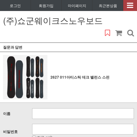
로그인
회원가입
마이페이지
최근본상품
(주)쇼군웨이크스노우보드
질문과 답변
2627 011아티스틱 데크 밸런스 스핀
이름
비밀번호