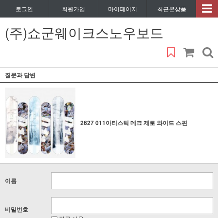
로그인
회원가입
마이페이지
최근본상품
(주)쇼군웨이크스노우보드
질문과 답변
2627 011아티스틱 데크 제로 와이드 스핀
이름
비밀번호