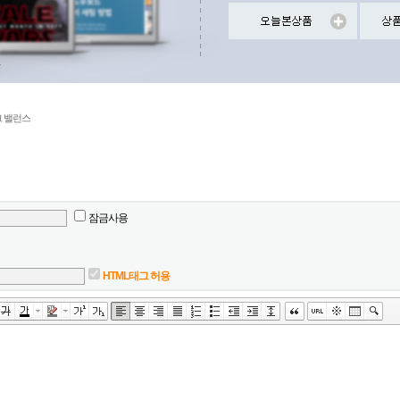
크 밸런스
잠금사용
HTML태그 허용