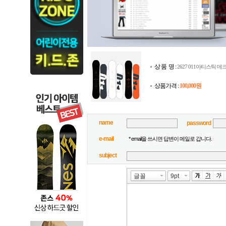
상 품 명 :
2627 011아티스틱 데
상품가격 :
100,000원
name
password
e-mail
* email을 쓰시면 답변이 메일로 갑니다.
subject