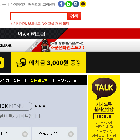
바구니
|
마이페이지
|
배송조회
|
고객센터
인기검색어:
보드세트
APX 고글
패딩
톨티