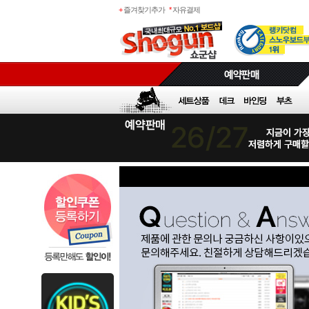
+
즐겨찾기추가
*
자유결제