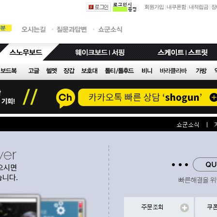
회원가입
|
내쿠폰함
|
내적립금
|
장