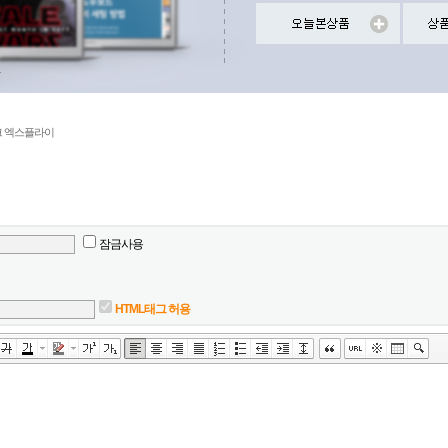
데크 엑스플라이
잠금사용
HTML태그 허용