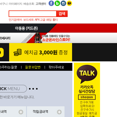
바구니
|
마이페이지
|
배송조회
|
고객센터
인기검색어:
보드세트
APX 고글
패딩
톨티