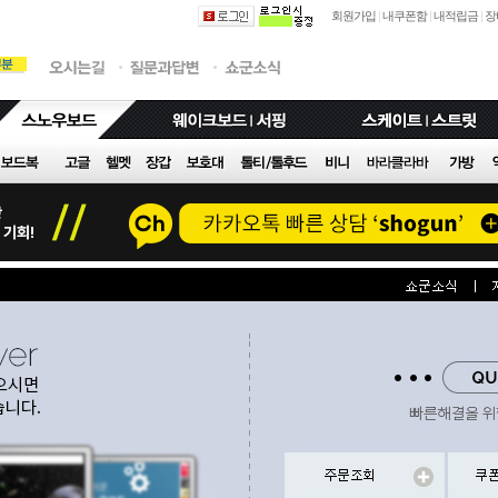
회원가입
|
내쿠폰함
|
내적립금
|
장