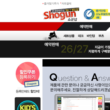
+
즐겨찾기추가
*
자유결제