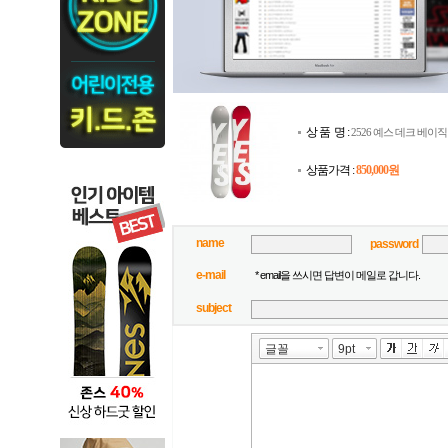
상 품 명 :
2526 예스 데크 베이직
상품가격 :
850,000원
name
password
e-mail
* email을 쓰시면 답변이 메일로 갑니다.
subject