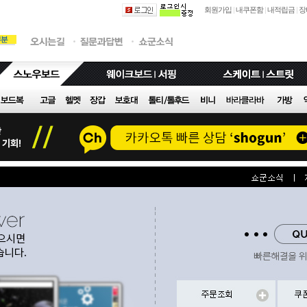
회원가입
|
내쿠폰함
|
내적립금
|
장