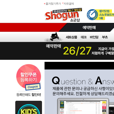
+
즐겨찾기추가
*
자유결제