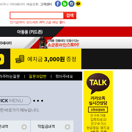
바구니
|
마이페이지
|
배송조회
|
고객센터
인기검색어:
보드세트
APX 고글
패딩
톨티