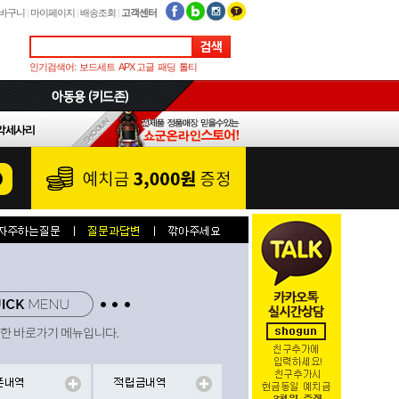
바구니
|
마이페이지
|
배송조회
|
고객센터
인기검색어:
보드세트
APX 고글
패딩
톨티