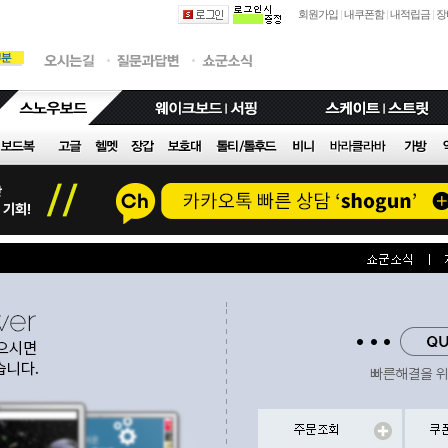
회원가입
|
내쿠폰함
|
내적립금
|
장