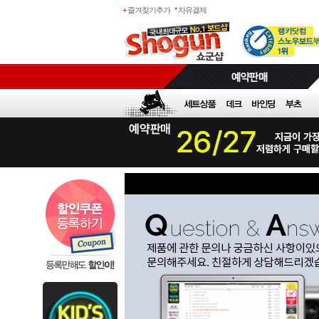
+
즐겨찾기추가
*
자유결제