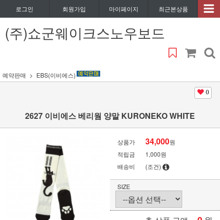
로그인
회원가입
마이페이지
최근본상품
(주)쇼군웨이크스노우보드
예약판매
EBS(이비에스)
0
2627 이비에스 베리웜 양말 KURONEKO WHITE
34,000
상품가
원
적립금
1,000원
배송비
(조건)
SIZE
원