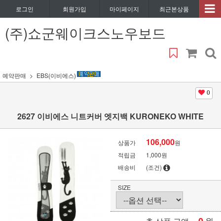
로그인
회원가입
마이페이지
최근본상품
(주)쇼군웨이크스노우보드
예약판매
EBS(이비에스)
0
2627 이비에스 니트커버 엣지백 KURONEKO WHITE
106,000
상품가
원
적립금
1,000원
배송비
(조건)
SIZE
원