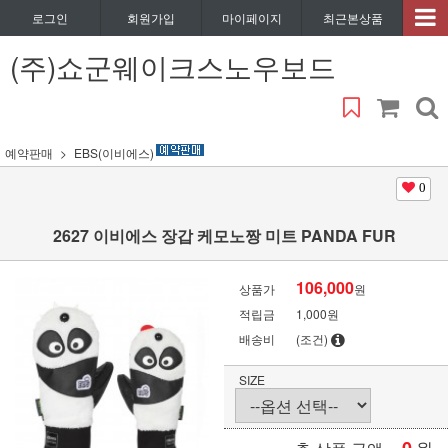
로그인
회원가입
마이페이지
최근본상품
(주)쇼군웨이크스노우보드
예약판매
EBS(이비에스)
0
2627 이비에스 장갑 케모노짱 미트 PANDA FUR
106,000
상품가
원
적립금
1,000원
배송비
(조건)
SIZE
원