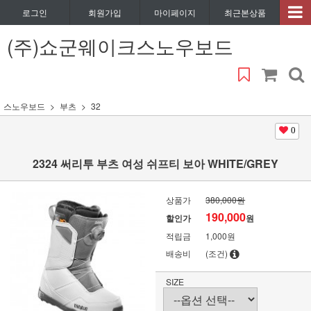
로그인
회원가입
마이페이지
최근본상품
(주)쇼군웨이크스노우보드
스노우보드
부츠
32
0
2324 써리투 부츠 여성 쉬프티 보아 WHITE/GREY
상품가
380,000원
190,000
할인가
원
적립금
1,000원
배송비
(조건)
SIZE