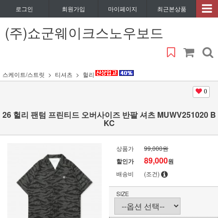
로그인
회원가입
마이페이지
최근본상품
(주)쇼군웨이크스노우보드
스케이트/스트릿
티셔츠
헐리
0
26 헐리 팬텀 프린티드 오버사이즈 반팔 셔츠 MUWV251020 B
KC
상품가
99,000원
89,000
할인가
원
배송비
(조건)
SIZE