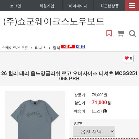
로그인
회원가입
마이페이지
최근본상품
(주)쇼군웨이크스노우보드
스케이트/스트릿
티셔츠
헐리
0
26 헐리 테리 올드잉글리쉬 로고 오버사이즈 티셔츠 MCSS251
068 PRB
상품가
79,000원
71,000
할인가
원
배송비
(조건)
SIZE