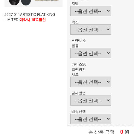
지백
2627 011ARTISTIC FLAT KING
LIMITED
예약시 15%할인
왁싱
MPF보호
필름
라이스28
크랙방지
시트
결제방법
배송선택
0
원
총 상품 금액