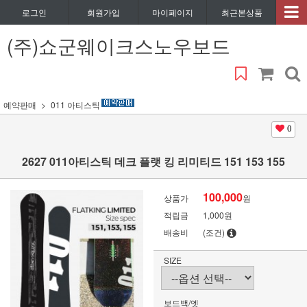
로그인
회원가입
마이페이지
최근본상품
(주)쇼군웨이크스노우보드
예약판매
011 아티스틱
0
2627 011아티스틱 데크 플랫 킹 리미티드 151 153 155
100,000
상품가
원
적립금
1,000원
배송비
(조건)
SIZE
보드백/엣