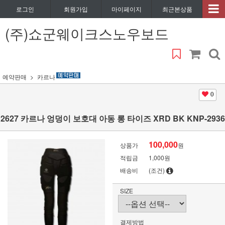
로그인
회원가입
마이페이지
최근본상품
(주)쇼군웨이크스노우보드
예약판매
카르나
0
2627 카르나 엉덩이 보호대 아동 롱 타이즈 XRD BK KNP-2936
100,000
상품가
원
적립금
1,000원
배송비
(조건)
SIZE
결제방법