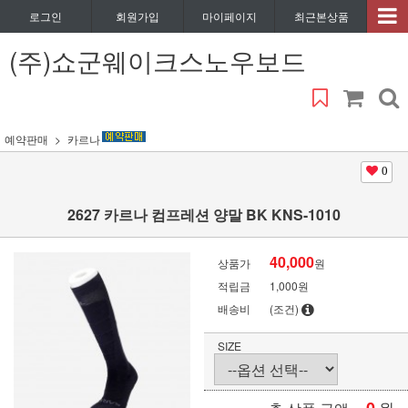
로그인
회원가입
마이페이지
최근본상품
(주)쇼군웨이크스노우보드
예약판매
카르나
0
2627 카르나 컴프레션 양말 BK KNS-1010
40,000
상품가
원
적립금
1,000원
배송비
(조건)
SIZE
원