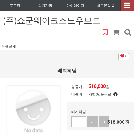
로그인
회원가입
마이페이지
최근본상품
(주)쇼군웨이크스노우보드
자유결제
0
배지혜님
518,000
상품가
원
배송비
개별(단품무료)
배지혜님
518,000
원
+1
-1