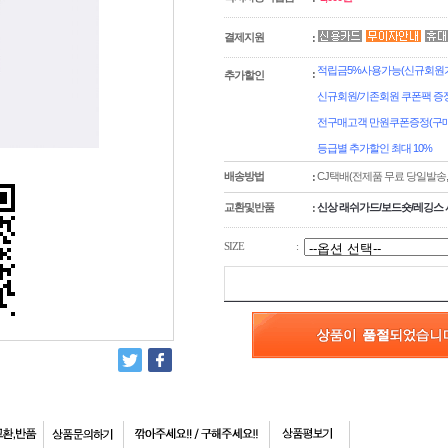
결제지원
:
적립금5%사용가능(신규회원가입
:
추가할인
신규회원/기존회원 쿠폰팩 증정
전구매고객 만원쿠폰증정(구매
등급별 추가할인 최대 10%
배송방법
CJ택배(전제품 무료 당일발송
:
교환및반품
신상 래쉬가드/보드숏/레깅스 
:
SIZE
: