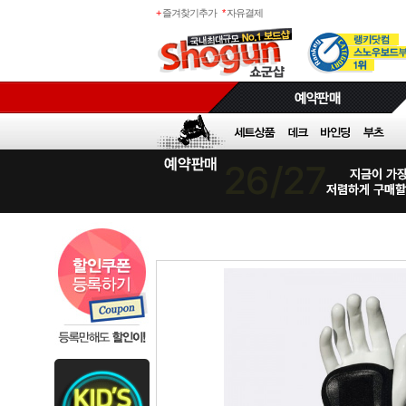
+
즐겨찾기추가
*
자유결제