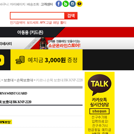
바구니
|
마이페이지
|
배송조회
|
고객센터
인기검색어:
보드세트
APX 고글
패딩
톨티
드
>
보호대
>
손목보호대
>
카르나 손목 보호대 BK KNP-2220
ARNA WRIST GUARD
보호대 BK KNP-2220