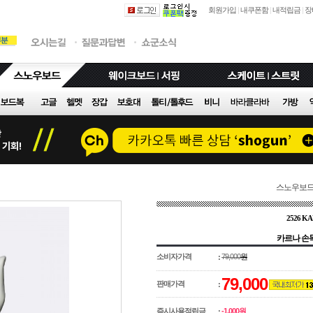
회원가입
|
내쿠폰함
|
내적립금
|
장
스노우보
2526 K
카르나 손목 
소비자가격
79,000
원
:
79,000
판매가격
:
즉시사용적립금
-1,000원
: