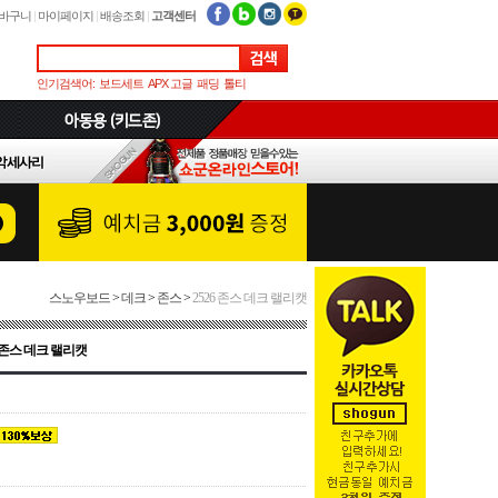
바구니
|
마이페이지
|
배송조회
|
고객센터
인기검색어:
보드세트
APX 고글
패딩
톨티
스노우보드
>
데크
>
존스
>
2526 존스 데크 랠리캣
6 존스 데크 랠리캣