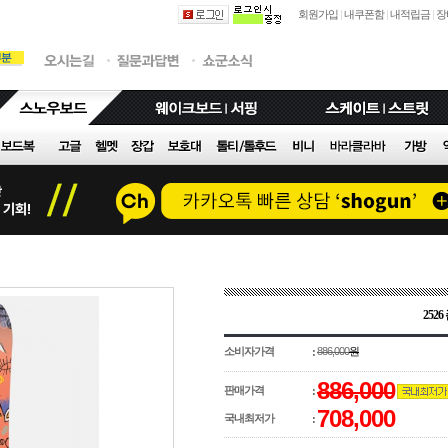
회원가입
|
내쿠폰함
|
내적립금
|
장
252
소비자가격
886,000
원
:
886,000
판매가격
:
708,000
국내최저가
: