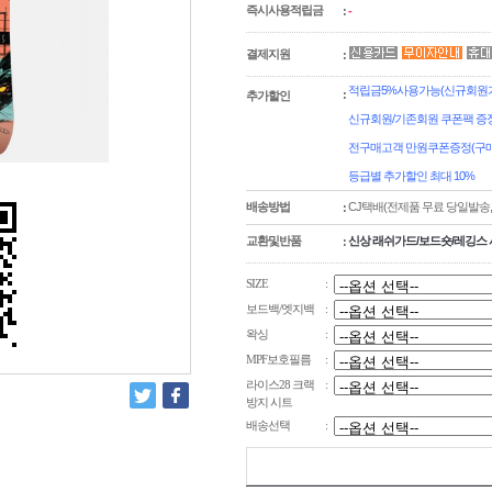
즉시사용적립금
:
-
결제지원
:
적립금5%사용가능(신규회원가입
:
추가할인
신규회원/기존회원 쿠폰팩 증정
전구매고객 만원쿠폰증정(구매
등급별 추가할인 최대 10%
배송방법
CJ택배(전제품 무료 당일발송
:
교환및반품
신상 래쉬가드/보드숏/레깅스 
:
SIZE
:
보드백/엣지백
:
왁싱
:
MPF보호필름
:
라이스28 크랙
:
방지 시트
배송선택
: