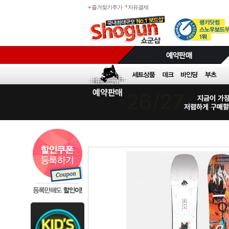
+
즐겨찾기추가
*
자유결제