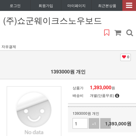
로그인
회원가입
마이페이지
최근본상품
(주)쇼군웨이크스노우보드
자유결제
0
1393000원 개인
1,393,000
상품가
원
배송비
개별(단품무료)
1393000원 개인
1,393,000
원
+1
-1