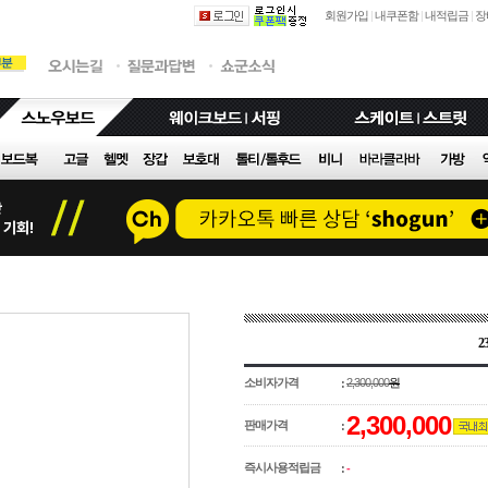
회원가입
|
내쿠폰함
|
내적립금
|
장
2
소비자가격
2,300,000
원
:
2,300,000
판매가격
:
즉시사용적립금
:
-