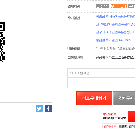
결제지원
:
적립금5%사용가능(신규회원가
:
추가할인
신규회원/기존회원 쿠폰팩 증
전구매고객 만원쿠폰증정(구매
등급별 추가할인 최대 10%
배송방법
CJ택배(전제품 무료 당일발송
:
교환및반품
신상 래쉬가드/보드숏/레깅스 
:
2300000원 개인
[ 결제혜택 ]
포인트 결제시