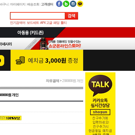
바구니
|
마이페이지
|
배송조회
|
고객센터
인기검색어:
보드세트
APX 고글
패딩
톨티
자유결제
>
2300000원 개인
300000원 개인