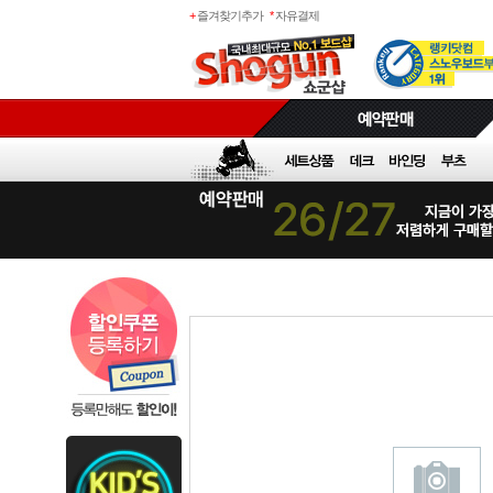
+
즐겨찾기추가
*
자유결제