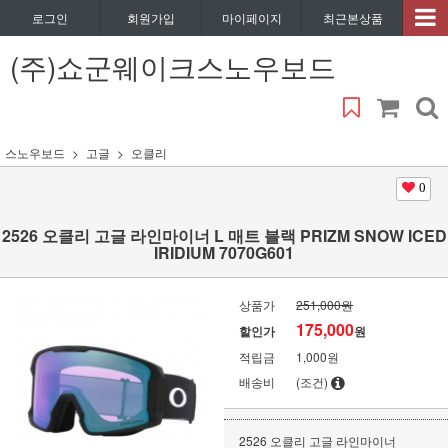
로그인
회원가입
마이페이지
최근본상품
(주)쇼군웨이크스노우보드
스노우보드
고글
오클리
0
2526 오클리 고글 라인마이너 L 매트 블랙 PRIZM SNOW ICED
IRIDIUM 7070G601
상품가
251,000원
175,000
할인가
원
적립금
1,000원
배송비
(조건)
2526 오클리 고글 라인마이너