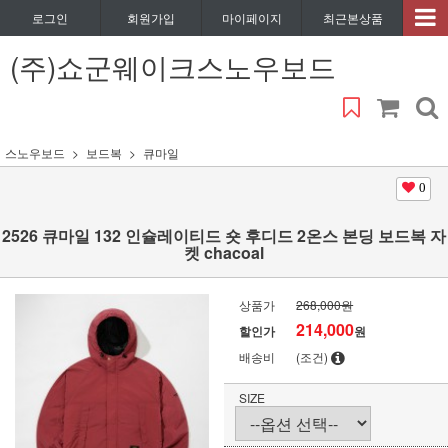
로그인
회원가입
마이페이지
최근본상품
(주)쇼군웨이크스노우보드
스노우보드
보드복
큐마일
0
2526 큐마일 132 인슐레이티드 숏 후디드 2온스 본딩 보드복 자
켓 chacoal
상품가
268,000원
214,000
할인가
원
배송비
(조건)
SIZE