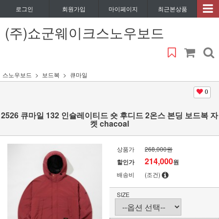
로그인
회원가입
마이페이지
최근본상품
(주)쇼군웨이크스노우보드
스노우보드
보드복
큐마일
0
2526 큐마일 132 인슐레이티드 숏 후디드 2온스 본딩 보드복 자
켓 chacoal
상품가
268,000원
214,000
할인가
원
배송비
(조건)
SIZE